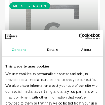
MEEST GEKOZEN
PROFESSIONAL
Focus op preventie, continuïteit
en
voorspelbaarheid van kosten.
Consent
Details
About
This website uses cookies
We use cookies to personalise content and ads, to
provide social media features and to analyse our traffic.
We also share information about your use of our site with
our social media, advertising and analytics partners who
Alles van het pakket BASIC
may combine it with other information that you’ve
Awareness campagne
provided to them or that they’ve collected from your use