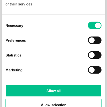
of their services.
Dark web monitoring
Geavanceerde anti-phishing, spam en
Consent
malware
Necessary
Selection
Vervangende werkplek binnen één werkdag
Preferences
Customer Success Manager
Kosten support-, beheer- en security
Statistics
werkzaamheden zijn inbegrepen.
Marketing
Lees meer
Allow all
NIS2 Supply Chain 20
Allow selection