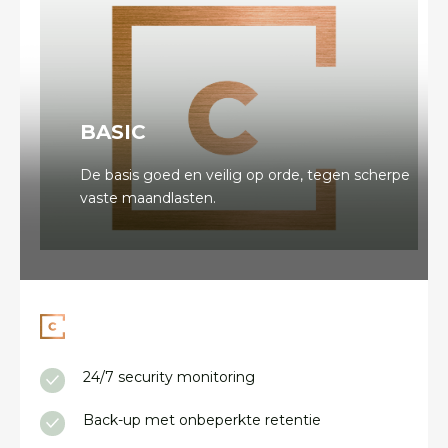
BASIC
De basis goed en veilig op orde, tegen scherpe
vaste maandlasten.
24/7 security monitoring
Back-up met onbeperkte retentie