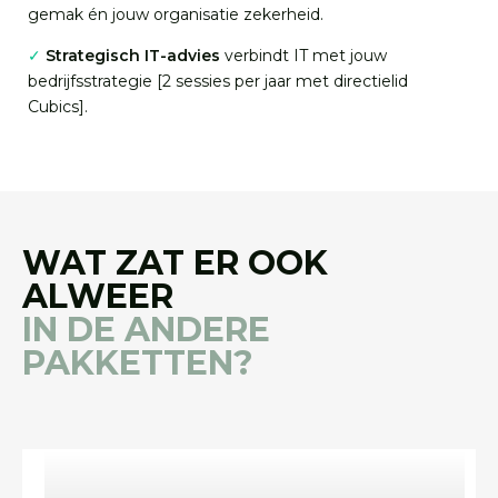
gemak én
jo
uw
organisatie zekerheid.
✓
Strategisch IT-advies
verbindt IT met
jo
uw
bedrijfsstrategie [2 sessies per jaar met directielid
Cubics].
WAT ZAT ER OOK
ALWEER
IN DE ANDERE
PAKKETTEN?